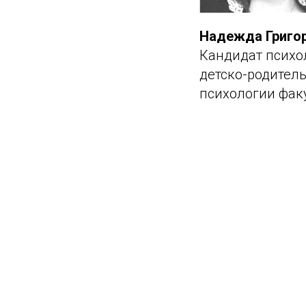
Надежда Григо
Кандидат психо
детско-родител
психологии факу