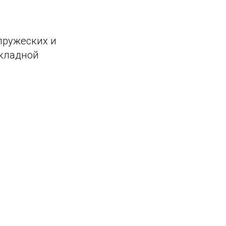
пружеских и
икладной